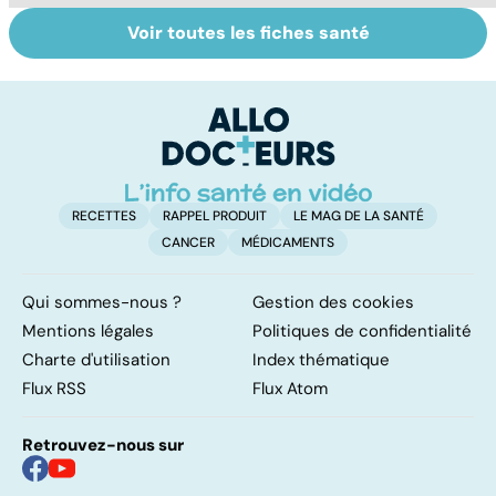
Voir toutes les fiches santé
Tout savoir sur
Inflammation des
Su
les infections
amygdales : que
le
pulmonaires
faire en cas
l'
d'angine ?
RECETTES
RAPPEL PRODUIT
LE MAG DE LA SANTÉ
CANCER
MÉDICAMENTS
Qui sommes-nous ?
Gestion des cookies
Mentions légales
Politiques de confidentialité
Charte d'utilisation
Index thématique
Flux RSS
Flux Atom
Retrouvez-nous sur