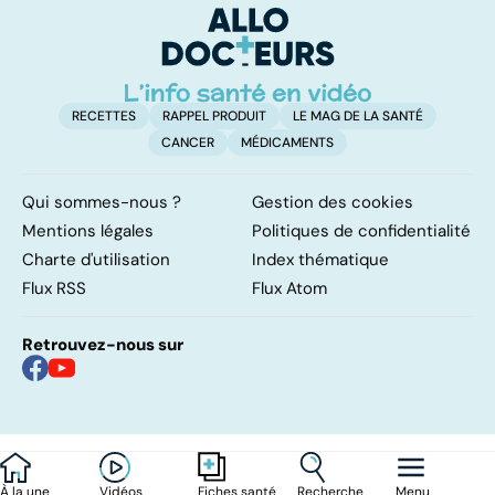
r
RECETTES
RAPPEL PRODUIT
LE MAG DE LA SANTÉ
CANCER
MÉDICAMENTS
Qui sommes-nous ?
Gestion des cookies
Mentions légales
Politiques de confidentialité
Charte d'utilisation
Index thématique
Flux RSS
Flux Atom
Retrouvez-nous sur
À la une
Vidéos
Recherche
Menu
Fiches santé