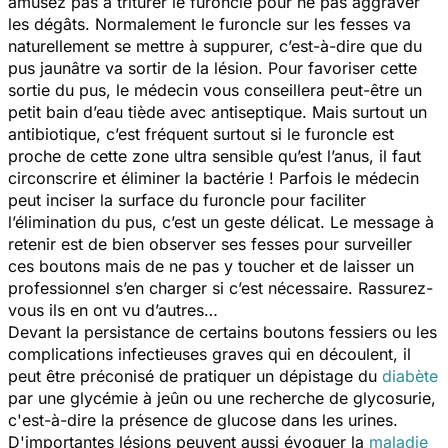
amusez pas à triturer le furoncle pour ne pas aggraver
les dégâts. Normalement le furoncle sur les fesses va
naturellement se mettre à suppurer, c’est-à-dire que du
pus jaunâtre va sortir de la lésion. Pour favoriser cette
sortie du pus, le médecin vous conseillera peut-être un
petit bain d’eau tiède avec antiseptique. Mais surtout un
antibiotique, c’est fréquent surtout si le furoncle est
proche de cette zone ultra sensible qu’est l’anus, il faut
circonscrire et éliminer la bactérie ! Parfois le médecin
peut inciser la surface du furoncle pour faciliter
l’élimination du pus, c’est un geste délicat. Le message à
retenir est de bien observer ses fesses pour surveiller
ces boutons mais de ne pas y toucher et de laisser un
professionnel s’en charger si c’est nécessaire. Rassurez-
vous ils en ont vu d’autres…
Devant la persistance de certains boutons fessiers ou les
complications infectieuses graves qui en découlent, il
peut être préconisé de pratiquer un dépistage du
diabète
par une glycémie à jeûn ou une recherche de glycosurie,
c'est-à-dire la présence de glucose dans les urines.
D'importantes lésions peuvent aussi évoquer la
maladie