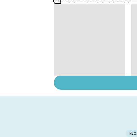
Ongles : quand
s'inquiéter ?
REC