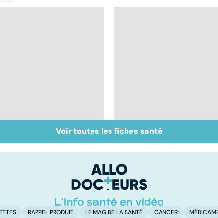
Voir toutes les fiches santé
Tout savoir sur les
Inflammation des
infections
amygdales : que faire
pulmonaires
en cas d'angine ?
ETTES
RAPPEL PRODUIT
LE MAG DE LA SANTÉ
CANCER
MÉDICAM