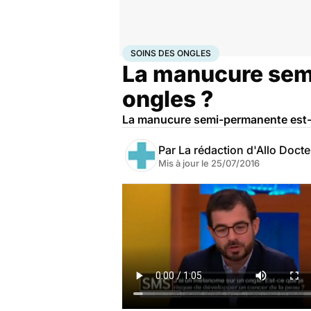
Accueil
Santé
Soins des ongles
SOINS DES ONGLES
La manucure semi
ongles ?
La manucure semi-permanente est-e
Par
La rédaction d'Allo Doct
Mis à jour le
25/07/2016