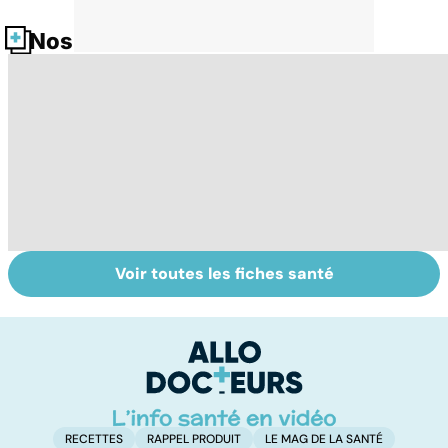
Nos fiches santé
Voir toutes les fiches santé
Ongles : quand
Tout savoir sur
I
s'inquiéter ?
les infections
a
pulmonaires
fa
d'
RECETTES
RAPPEL PRODUIT
LE MAG DE LA SANTÉ