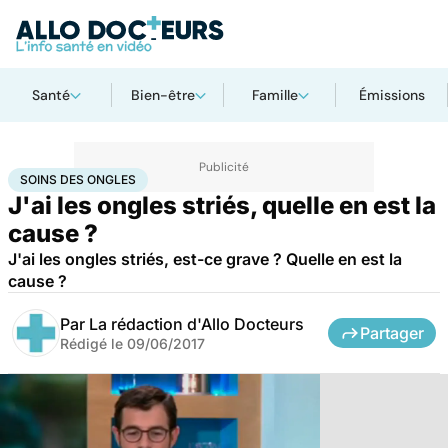
Santé
Bien-être
Famille
Émissions
Accueil
Santé
Soins des ongles
SOINS DES ONGLES
J'ai les ongles striés, quelle en est la
cause ?
J'ai les ongles striés, est-ce grave ? Quelle en est la
cause ?
Par
La rédaction d'Allo Docteurs
Partager
Rédigé le
09/06/2017