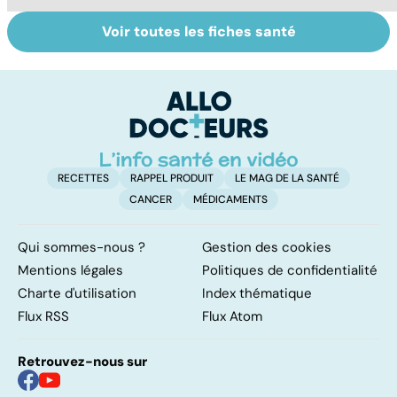
Voir toutes les fiches santé
Tout savoir sur le
Staphylocoque
So
cerveau
doré : une
on
bactérie sous
pr
surveillance
RECETTES
RAPPEL PRODUIT
LE MAG DE LA SANTÉ
CANCER
MÉDICAMENTS
Qui sommes-nous ?
Gestion des cookies
Mentions légales
Politiques de confidentialité
Charte d'utilisation
Index thématique
Flux RSS
Flux Atom
Retrouvez-nous sur