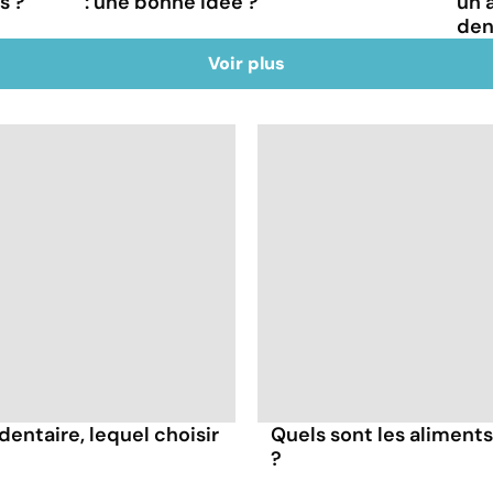
s ?
: une bonne idée ?
un 
den
Voir plus
dentaire, lequel choisir
Quels sont les aliments
?