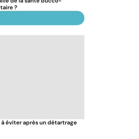
allié de la santé bucco-
taire ?
 à éviter après un détartrage