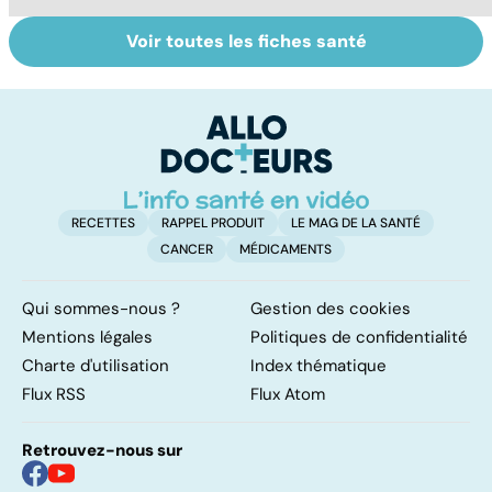
Voir toutes les fiches santé
Soins dentaires :
Bruxisme : quand
G
on n'arrête pas le
les dents
p
progrès !
grincent
ga
RECETTES
RAPPEL PRODUIT
LE MAG DE LA SANTÉ
CANCER
MÉDICAMENTS
Qui sommes-nous ?
Gestion des cookies
Mentions légales
Politiques de confidentialité
Charte d'utilisation
Index thématique
Flux RSS
Flux Atom
Retrouvez-nous sur