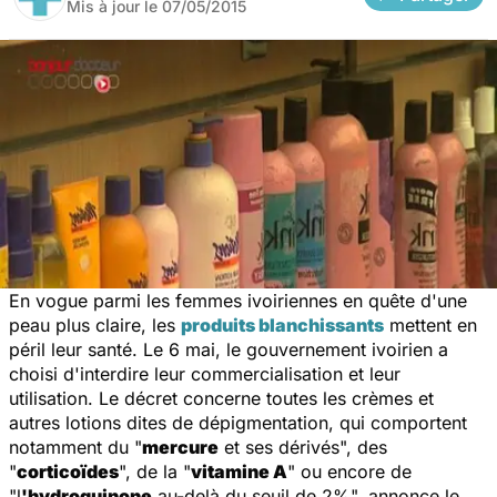
Mis à jour le
07/05/2015
En vogue parmi les femmes ivoiriennes en quête d'une
peau plus claire, les
produits blanchissants
mettent en
péril leur santé. Le 6 mai, le gouvernement ivoirien a
choisi d'interdire leur commercialisation et leur
utilisation. Le décret concerne toutes les crèmes et
autres lotions dites de dépigmentation, qui comportent
notamment du "
mercure
et ses dérivés", des
"
corticoïdes
", de la "
vitamine A
" ou encore de
"l
'hydroquinone
au-delà du seuil de 2%", annonce le