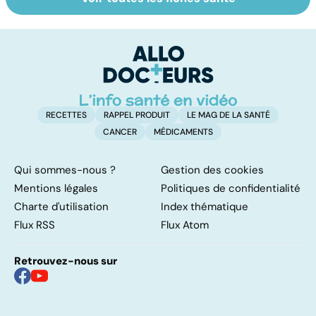
Tout savoir sur le
Prurit,
N
vitiligo
démangeaisons :
le
au secours, j'ai la
m
peau qui gratte !
RECETTES
RAPPEL PRODUIT
LE MAG DE LA SANTÉ
CANCER
MÉDICAMENTS
Qui sommes-nous ?
Gestion des cookies
Mentions légales
Politiques de confidentialité
Charte d'utilisation
Index thématique
Flux RSS
Flux Atom
Retrouvez-nous sur