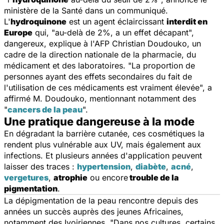
ministère de la Santé dans un communiqué.
L'
hydroquinone
est un agent éclaircissant
interdit en
Europe
qui, "
au-delà de 2%, a un effet décapant
",
dangereux, explique à l'AFP Christian Doudouko, un
cadre de la direction nationale de la pharmacie, du
médicament et des laboratoires. "
La proportion de
personnes ayant des effets secondaires du fait de
l'utilisation de ces médicaments est vraiment élevée
", a
affirmé M. Doudouko, mentionnant notamment des
"
cancers de la peau
".
Une pratique dangereuse à la mode
En dégradant la barrière cutanée, ces cosmétiques la
rendent plus vulnérable aux UV, mais également aux
infections. Et plusieurs années d'application peuvent
laisser des traces :
hypertension
,
diabète
,
acné
,
vergetures
,
atrophie
ou encore
trouble de la
pigmentation
.
La dépigmentation de la peau rencontre depuis des
années un succès auprès des jeunes Africaines,
notamment des Ivoiriennes. "
Dans nos cultures, certains