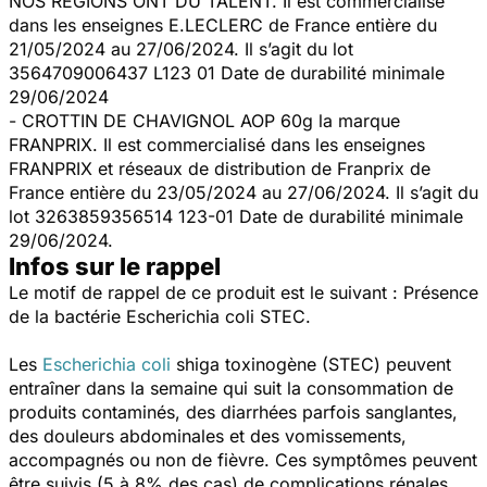
NOS REGIONS ONT DU TALENT. Il est commercialisé
dans les enseignes E.LECLERC de France entière du
21/05/2024 au 27/06/2024. Il s’agit du lot
3564709006437 L123 01 Date de durabilité minimale
29/06/2024
- CROTTIN DE CHAVIGNOL AOP 60g la marque
FRANPRIX. Il est commercialisé dans les enseignes
FRANPRIX et réseaux de distribution de Franprix de
France entière du 23/05/2024 au 27/06/2024. Il s’agit du
lot 3263859356514 123-01 Date de durabilité minimale
29/06/2024.
Infos sur le rappel
Le motif de rappel de ce produit est le suivant : Présence
de la bactérie
Escherichia coli
STEC.
Les
Escherichia coli
shiga toxinogène (STEC) peuvent
entraîner dans la semaine qui suit la consommation de
produits contaminés, des diarrhées parfois sanglantes,
des douleurs abdominales et des vomissements,
accompagnés ou non de fièvre. Ces symptômes peuvent
être suivis (5 à 8% des cas) de complications rénales