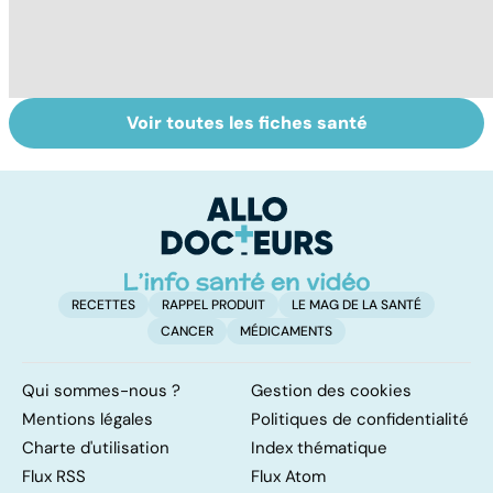
Voir toutes les fiches santé
Le magnésium,
Intestin irritable :
Al
un oligo-élément
le régime
pé
vital
FODMAP, une
solution ?
RECETTES
RAPPEL PRODUIT
LE MAG DE LA SANTÉ
CANCER
MÉDICAMENTS
Qui sommes-nous ?
Gestion des cookies
Mentions légales
Politiques de confidentialité
Charte d'utilisation
Index thématique
Flux RSS
Flux Atom