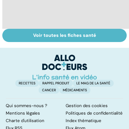
Voir toutes les fiches santé
La tuberculose
Femmes :
Bi
pulmonaire
comment
m
jouissez-vous ?
RECETTES
RAPPEL PRODUIT
LE MAG DE LA SANTÉ
CANCER
MÉDICAMENTS
Qui sommes-nous ?
Gestion des cookies
Mentions légales
Politiques de confidentialité
Charte d'utilisation
Index thématique
Flux RSS
Flux Atom