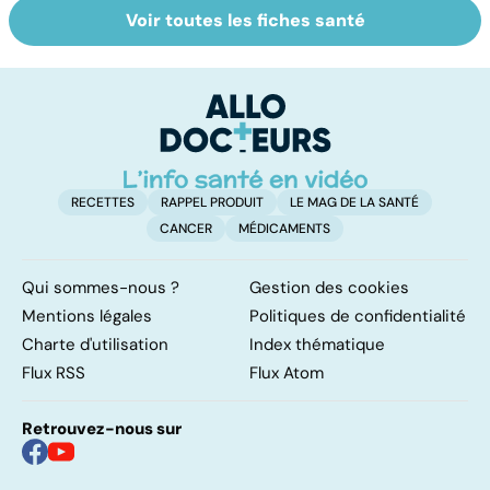
Voir toutes les fiches santé
La tuberculose
Femmes :
Bi
pulmonaire
comment
m
jouissez-vous ?
RECETTES
RAPPEL PRODUIT
LE MAG DE LA SANTÉ
CANCER
MÉDICAMENTS
Qui sommes-nous ?
Gestion des cookies
Mentions légales
Politiques de confidentialité
Charte d'utilisation
Index thématique
Flux RSS
Flux Atom
Retrouvez-nous sur