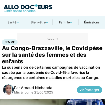
Santé
Bien-être
Famille
Émissions
Accueil
Santé
Société
Santé publique
Femme
FEMME
Au Congo-Brazzaville, le Covid pèse
sur la santé des femmes et des
enfants
La suspension de certaines campagnes de vaccination
causée par la pandémie de Covid-19 a favorisé la
résurgence de certaines maladies mortelles au Congo.
Par
Arnaud Ntchapda
Partager
Mis à jour le
25/06/2025