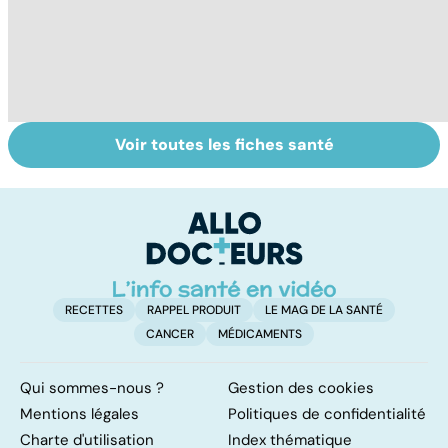
Voir toutes les fiches santé
Suicide : prévenir
Un rhume, ça se
Fa
le passage à
soigne ?
do
l'acte
fa
RECETTES
RAPPEL PRODUIT
LE MAG DE LA SANTÉ
CANCER
MÉDICAMENTS
Qui sommes-nous ?
Gestion des cookies
Mentions légales
Politiques de confidentialité
Charte d'utilisation
Index thématique