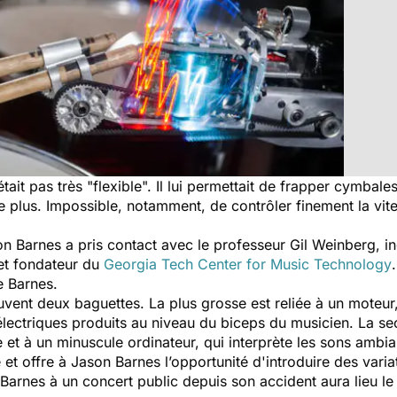
était pas très "flexible". Il lui permettait de frapper cymbal
plus. Impossible, notamment, de contrôler finement la vite
on Barnes a pris contact avec le professeur Gil Weinberg, in
 et fondateur du
Georgia Tech Center for Music Technology
e Barnes.
ouvent deux baguettes. La plus grosse est reliée à un mote
 électriques produits au niveau du biceps du musicien. La se
e et à un minuscule ordinateur, qui interprète les sons ambi
 et offre à Jason Barnes l’opportunité d'introduire des vari
 Barnes à un concert public
depuis son accident aura lieu l