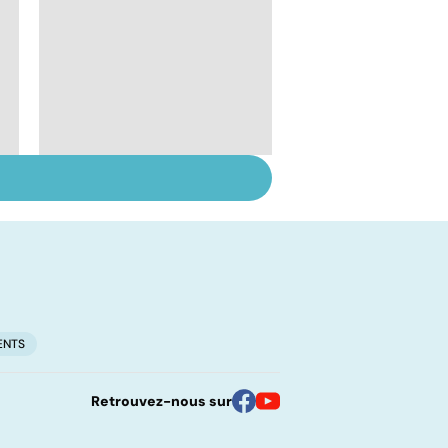
Troubles de l'érection
: gardez la tête haute
ENTS
Retrouvez-nous sur