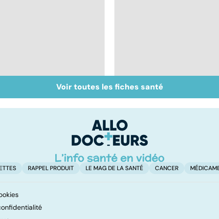
Voir toutes les fiches santé
Mélanome : le plus
Prolapsus : quand les
redouté des cancers
organes descendent
de la peau
ETTES
RAPPEL PRODUIT
LE MAG DE LA SANTÉ
CANCER
MÉDICAM
ookies
onfidentialité