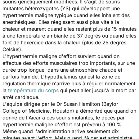
souris génétiquement modifiées. Il s'agit de souris
mutantes hétérozygotes (YS) qui développent une
hyperthermie maligne typique quand elles inhalent des
anesthésiques. Elles réagissent aussi plus vite à la
chaleur et meurent quand elles restent plus de 15 minutes
à une température ambiante de 37 degrés ou quand elles
font de l'exercice dans la chaleur (plus de 25 degrés
Celsius).
L'hyperthermie maligne d'effort survient quand on
effectue des efforts musculaires trop importants, sur une
durée trop longue, dans une atmosphère chaude et
parfois humide. L'hypothalamus qui est la zone de
régulation thermique n'arrive plus à réguler normalement
la
température du corps
qui peut aller jusqu'à la mort par
arrêt cardiaque.
L'équipe dirigée par le Dr Susan Hamilton (Baylor
College of Medicine, Houston) a démontré que quand on
donne de l'Aicar à ces souris mutantes, le décès par
hyperthermie maligne d'effort est prévenu à 100 %.
Même quand l'administration arrive seulement dix
minutes avant l'effort. Mais quand l'Aicar est administré