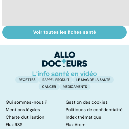
Voir toutes les fiches santé
Virus du Nil
Tout savoir sur le
To
occidental : ce
virus de la grippe
c
qu’il faut savoir
sur cette
infection
RECETTES
RAPPEL PRODUIT
LE MAG DE LA SANTÉ
CANCER
MÉDICAMENTS
Qui sommes-nous ?
Gestion des cookies
Mentions légales
Politiques de confidentialité
Charte d'utilisation
Index thématique
Flux RSS
Flux Atom