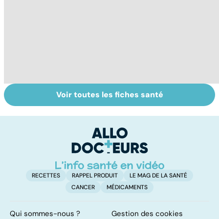
Voir toutes les fiches santé
Tout savoir sur
Staphylocoque
Co
les infections
doré : une
ké
pulmonaires
bactérie sous
at
surveillance
ye
RECETTES
RAPPEL PRODUIT
LE MAG DE LA SANTÉ
CANCER
MÉDICAMENTS
Qui sommes-nous ?
Gestion des cookies