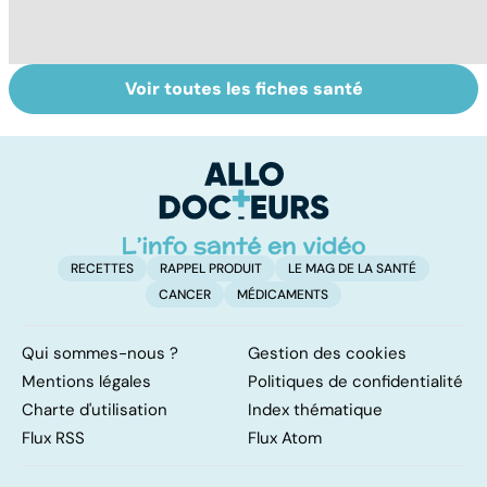
Voir toutes les fiches santé
Tout savoir sur le
Staphylocoque
M
cerveau
doré : une
c
bactérie sous
surveillance
RECETTES
RAPPEL PRODUIT
LE MAG DE LA SANTÉ
CANCER
MÉDICAMENTS
Qui sommes-nous ?
Gestion des cookies
Mentions légales
Politiques de confidentialité
Charte d'utilisation
Index thématique
Flux RSS
Flux Atom