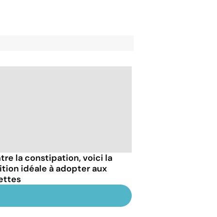
re la constipation, voici la
ition idéale à adopter aux
lettes