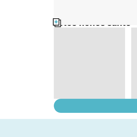
Nos fiches santé
Nécrose : quand les
tissus meurent