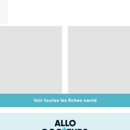
Voir toutes les fiches santé
Douleurs de l'anus :
Embolie pulmonaire :
oser en parler
un caillot dans
l'artère pulmonaire