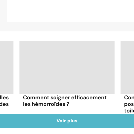
lles
Comment soigner efficacement
Cont
ïdes
les hémorroïdes ?
pos
toi
Voir plus