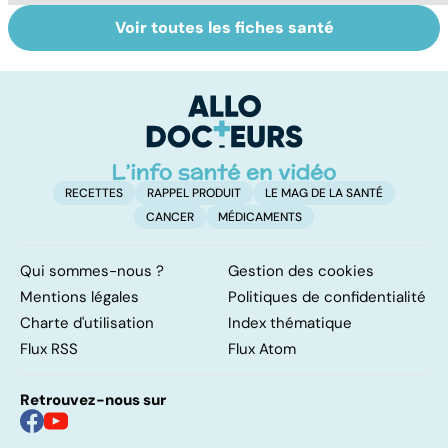
Voir toutes les fiches santé
Narcolepsie : des
Troubles
M
crises de
bipolaires : de
H
sommeil
l'euphorie à la
a
involontaires
dépression
n
i
RECETTES
RAPPEL PRODUIT
LE MAG DE LA SANTÉ
CANCER
MÉDICAMENTS
Qui sommes-nous ?
Gestion des cookies
Mentions légales
Politiques de confidentialité
Charte d'utilisation
Index thématique
Flux RSS
Flux Atom
Retrouvez-nous sur