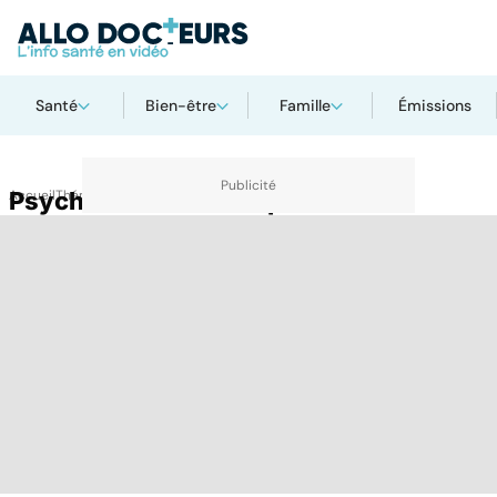
Santé
Bien-être
Famille
Émissions
Accueil
Psychose maniacodépressive
Thématiques