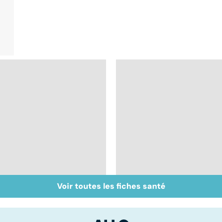
Voir toutes les fiches santé
Staphylocoque doré :
Burn-out :
une bactérie sous
l'épuisement
surveillance
professionnel