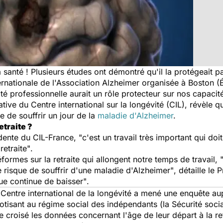
a santé ! Plusieurs études ont démontré qu'il la protégeait par
ernationale de l'Association Alzheimer organisée à Boston (
vité professionnelle aurait un rôle protecteur sur nos capaci
iative du Centre international sur la longévité (CIL), révèl
ue de souffrir un jour de la
maladie d'Alzheimer
.
etraite ?
idente du CIL-France,
"c'est un travail très important qui doit 
retraite"
.
ormes sur la retraite qui allongent notre temps de travail,
 risque de souffrir d'une maladie d'Alzheimer"
, détaille le P
que continue de baisser"
.
e Centre international de la longévité a mené une enquête 
cotisant au régime social des indépendants (la Sécurité socia
e croisé les données concernant l'âge de leur départ à la ret