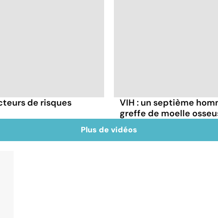
cteurs de risques
VIH : un septième homm
greffe de moelle osseu
Plus de vidéos