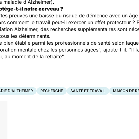
a maladie d'Alzheimer).
otège-t-il notre cerveau ?
es preuves une baisse du risque de démence avec un âge ta
ors comment le travail peut-il exercer un effet protecteur ?
ociation Alzheimer, des recherches supplémentaires sont néces
tous les déterminants.
bien établie parmi les professionnels de santé selon laquell
érioration mentale chez les personnes âgées
", ajoute-t-il.
"Il 
, au moment de la retraite".
DIE D'ALZHEIMER
RECHERCHE
SANTÉ ET TRAVAIL
MAISON DE R