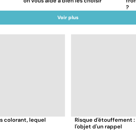
on vous aide à bien les choisir
fro
?
Voir plus
s colorant, lequel
Risque d'étouffement : 
l'objet d'un rappel