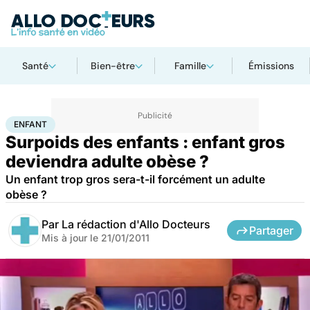
Santé
Bien-être
Famille
Émissions
Accueil
Famille
Enfant
Enfant
ENFANT
Surpoids des enfants : enfant gros
deviendra adulte obèse ?
Un enfant trop gros sera-t-il forcément un adulte
obèse ?
Par
La rédaction d'Allo Docteurs
Partager
Mis à jour le
21/01/2011