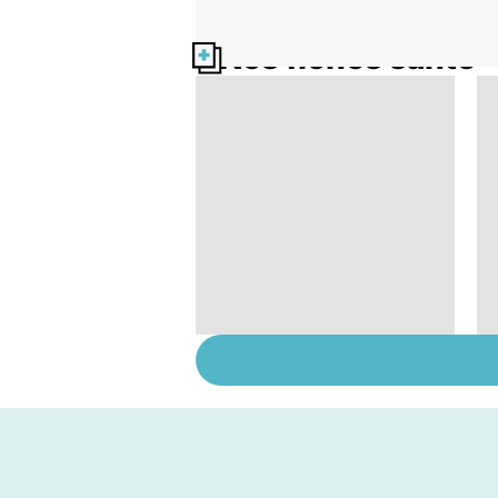
Nos fiches santé
Le TDAH, un trouble
de l'attention avec
ou sans hyperactivité