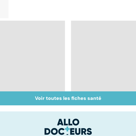
Voir toutes les fiches santé
Accident vasculaire
Trisomie 21 : du
cérébral : l'enfant
dépistage à la prise
également touché
en charge