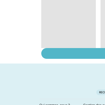
Fin de vie : de la loi
Leonetti à l'aide
active à mourir
REC
Qui sommes-nous ?
Gestion des c