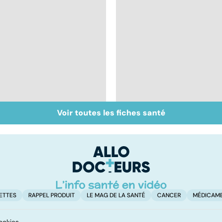
Voir toutes les fiches santé
Faire du sport à
Don de gamètes : le
domicile, c'est facile !
pour et le contre
d'une levée de
l'anonymat
ETTES
RAPPEL PRODUIT
LE MAG DE LA SANTÉ
CANCER
MÉDICAM
ookies