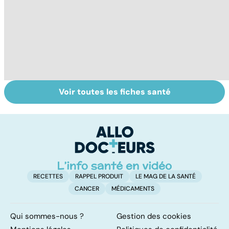
Voir toutes les fiches santé
Algie vasculaire
Acupuncture :
H
de la face : une
comment est-
es
douleur
elle pratiquée ?
m
insupportable
RECETTES
RAPPEL PRODUIT
LE MAG DE LA SANTÉ
CANCER
MÉDICAMENTS
Qui sommes-nous ?
Gestion des cookies