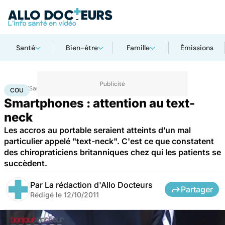
Santé
Bien-être
Famille
Émissions
Accueil
Santé
Maladies
Cou
COU
Smartphones : attention au text-
neck
Les accros au portable seraient atteints d’un mal
particulier appelé "text-neck". C'est ce que constatent
des chiropraticiens britanniques chez qui les patients se
succèdent.
Par
La rédaction d'Allo Docteurs
Partager
Rédigé le
12/10/2011