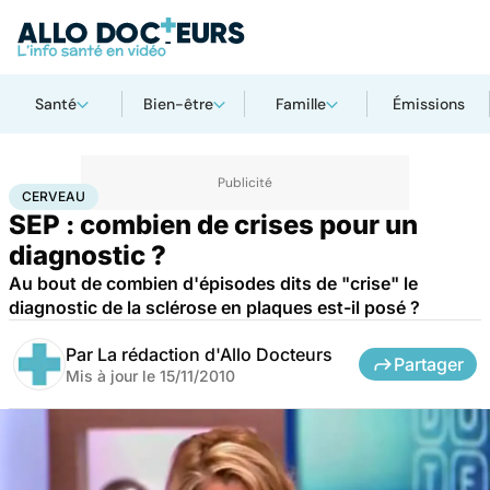
Santé
Bien-être
Famille
Émissions
Accueil
Santé
Maladies
Maladies neurologiques
Cerveau
CERVEAU
SEP : combien de crises pour un
diagnostic ?
Au bout de combien d'épisodes dits de "crise" le
diagnostic de la sclérose en plaques est-il posé ?
Par
La rédaction d'Allo Docteurs
Partager
Mis à jour le
15/11/2010