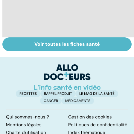
Voir toutes les fiches santé
Narcolepsie : des
Maladie de
To
crises de
Huntington : une
c
sommeil
affection
involontaires
neurologique
incurable
RECETTES
RAPPEL PRODUIT
LE MAG DE LA SANTÉ
CANCER
MÉDICAMENTS
Qui sommes-nous ?
Gestion des cookies
Mentions légales
Politiques de confidentialité
Charte d'utilisation
Index thématique