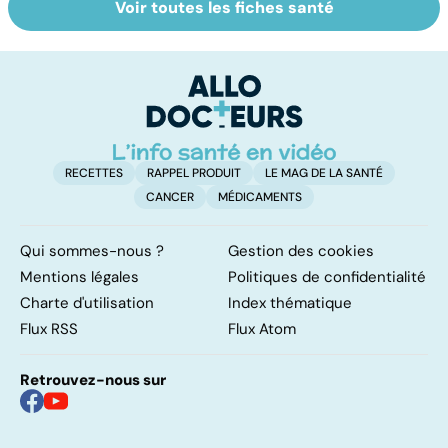
Voir toutes les fiches santé
Femmes :
Bien vivre la
Gy
comment
ménopause
po
jouissez-vous ?
RECETTES
RAPPEL PRODUIT
LE MAG DE LA SANTÉ
CANCER
MÉDICAMENTS
Qui sommes-nous ?
Gestion des cookies
Mentions légales
Politiques de confidentialité
Charte d'utilisation
Index thématique
Flux RSS
Flux Atom
Retrouvez-nous sur