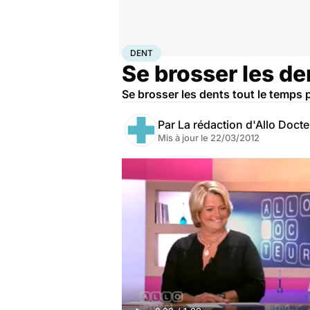
Accueil
Santé
Maladies
Dent
DENT
Se brosser les de
Se brosser les dents tout le temps p
Par
La rédaction d'Allo Doct
Mis à jour le
22/03/2012