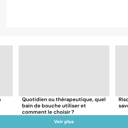
n
Quotidien ou thérapeutique, quel
Risq
bain de bouche utiliser et
sav
comment le choisir ?
Voir plus