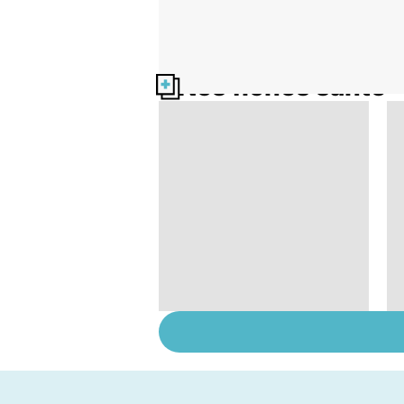
Nos fiches santé
Soins dentaires : on
n'arrête pas le
progrès !