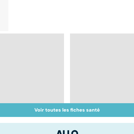
Voir toutes les fiches santé
Bruxisme : quand les
Gencives : prévenir
dents grincent
pour garder le sourir