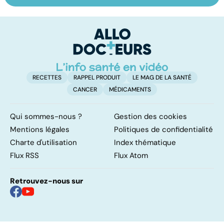
osseuse : des
symptôme
pr
bosses sous la
douloureux
c
peau
RECETTES
RAPPEL PRODUIT
LE MAG DE LA SANTÉ
CANCER
MÉDICAMENTS
Qui sommes-nous ?
Gestion des cookies
Mentions légales
Politiques de confidentialité
Charte d'utilisation
Index thématique
Flux RSS
Flux Atom
Retrouvez-nous sur