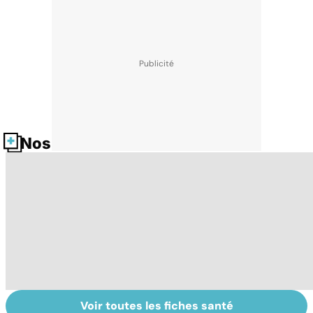
Nos fiches santé
Voir toutes les fiches santé
Exostose
La sciatique : un
O