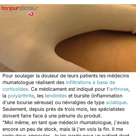
Pour soulager la douleur de leurs patients les médecins
rhumatologue réalisent des
infiltrations à base de
corticoïdes
. Ce médicament est indiqué pour l'
arthrose
,
la
polyarthrite
, les
tendinites
et bursite (inflammation
d'une bourse séreuse) ou névralgies de type
sciatique
.
Seulement, depuis près de trois mois, les spécialistes
doivent faire face à une pénurie du produit.
"Moi même, en tant que médecin rhumatologue, j'avais
encore un peu de stock, mais là j'en vois la fin. Il me
reste deux ampoules. Je les garde pour un patient dont