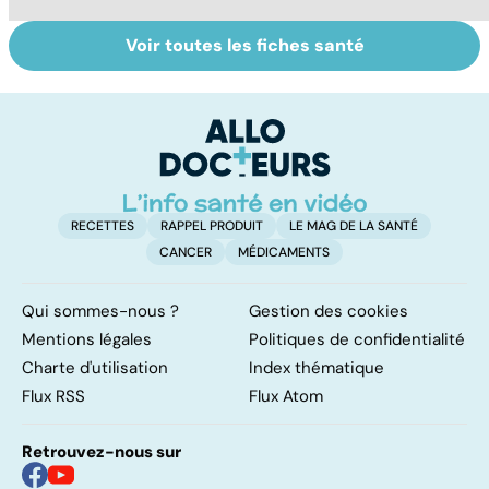
Voir toutes les fiches santé
Tout savoir sur
Arthrose du
BP
les maux du froid
genou : de
b
l'injection à la
f
prothèse
RECETTES
RAPPEL PRODUIT
LE MAG DE LA SANTÉ
CANCER
MÉDICAMENTS
Qui sommes-nous ?
Gestion des cookies
Mentions légales
Politiques de confidentialité
Charte d'utilisation
Index thématique
Flux RSS
Flux Atom
Retrouvez-nous sur