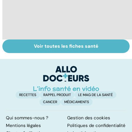
Voir toutes les fiches santé
Prurit,
La face cachée
Ec
démangeaisons :
de la cortisone
f
au secours, j'ai la
m
peau qui gratte !
p
RECETTES
RAPPEL PRODUIT
LE MAG DE LA SANTÉ
CANCER
MÉDICAMENTS
Qui sommes-nous ?
Gestion des cookies
Mentions légales
Politiques de confidentialité