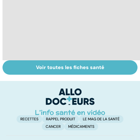
Voir toutes les fiches santé
Bien dormir,
Faire du sport à
F
mais... sans
domicile, c'est
ch
médicaments !
facile !
s
c
RECETTES
RAPPEL PRODUIT
LE MAG DE LA SANTÉ
CANCER
MÉDICAMENTS