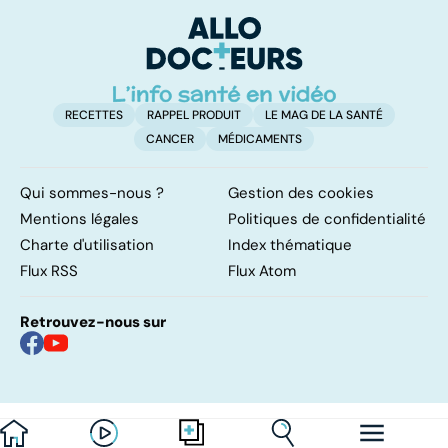
résolutions
trop de
i
protéines ?
p
RECETTES
RAPPEL PRODUIT
LE MAG DE LA SANTÉ
CANCER
MÉDICAMENTS
Qui sommes-nous ?
Gestion des cookies
Mentions légales
Politiques de confidentialité
Charte d'utilisation
Index thématique
Flux RSS
Flux Atom
Retrouvez-nous sur