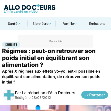
Santé
Bien-être
Famille
Émissions
Accueil
Santé
Maladies
Obésité
OBÉSITÉ
Régimes : peut-on retrouver son
poids initial en équilibrant son
alimentation ?
Après X régimes aux effets yo-yo, est-il possible en
équilibrant son alimentation, de retrouver son poids
initial ?
Par
La rédaction d'Allo Docteurs
Partager
Rédigé le
28/03/2012