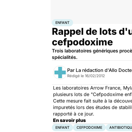
Accueil
Famille
Enfant
Enfant
ENFANT
Rappel de lots d'
cefpodoxime
Trois laboratoires génériques proc
spécialités.
Par
La rédaction d'Allo Doct
Rédigé le
16/02/2012
Les laboratoires Arrow France, My
plusieurs lots de "Cefpodoxime enf
Cette mesure fait suite à la découv
impuretés lors des études de stabili
rapporté à ce jour.
En savoir plus
ENFANT
CEFPODOXIME
ANTIBIOTIQ