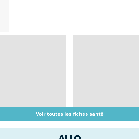
Voir toutes les fiches santé
Prurit,
Nécrose : quand les
démangeaisons : au
tissus meurent
secours, j'ai la peau
qui gratte !