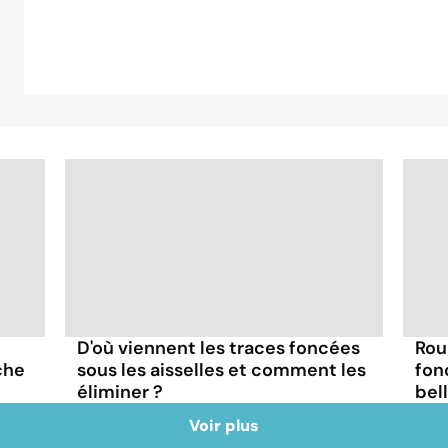
D'où viennent les traces foncées
Rou
che
sous les aisselles et comment les
fon
éliminer ?
bel
Voir plus