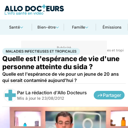
Santé
Bien-être
Famille
Émissions
Accueil
Santé
Maladies
Maladies infectieuses
Maladies infectieuses et tropica
MALADIES INFECTIEUSES ET TROPICALES
Quelle est l'espérance de vie d'une
personne atteinte du sida ?
Quelle est l'espérance de vie pour un jeune de 20 ans
qui serait contaminé aujourd'hui ?
Par
La rédaction d'Allo Docteurs
Partager
Mis à jour le
23/08/2012