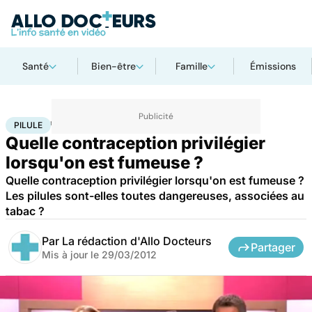
Santé
Bien-être
Famille
Émissions
Accueil
Santé
Maladies
Pilule
PILULE
Quelle contraception privilégier
lorsqu'on est fumeuse ?
Quelle contraception privilégier lorsqu'on est fumeuse ?
Les pilules sont-elles toutes dangereuses, associées au
tabac ?
Par
La rédaction d'Allo Docteurs
Partager
Mis à jour le
29/03/2012