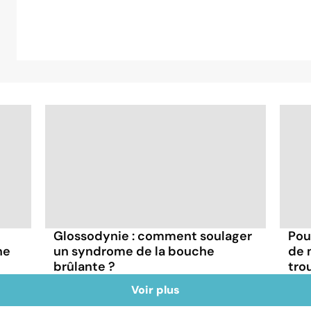
Glossodynie : comment soulager
Pou
ne
un syndrome de la bouche
de 
brûlante ?
tro
Voir plus