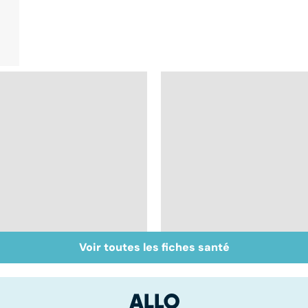
Voir toutes les fiches santé
Bien vivre la
Gynéco : un suivi
ménopause
pour la vie