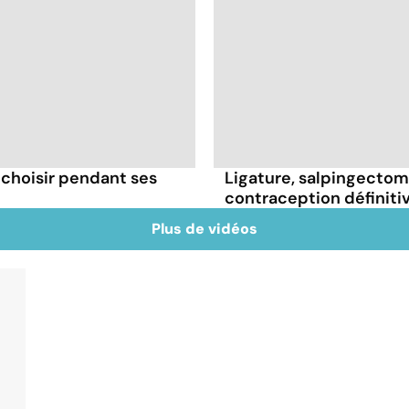
 choisir pendant ses
Ligature, salpingectomie
contraception définiti
Plus de vidéos