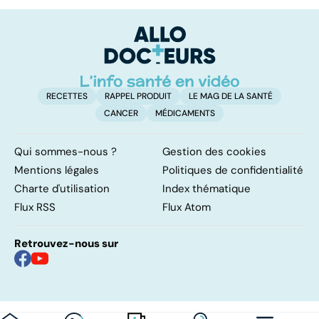
facile !
contre d'une
av
levée de
l'anonymat
RECETTES
RAPPEL PRODUIT
LE MAG DE LA SANTÉ
CANCER
MÉDICAMENTS
Qui sommes-nous ?
Gestion des cookies
Mentions légales
Politiques de confidentialité
Charte d'utilisation
Index thématique
Flux RSS
Flux Atom
Retrouvez-nous sur