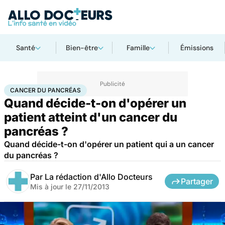
Santé
Bien-être
Famille
Émissions
Accueil
Santé
Maladies
Cancer
Cancer du pancréas
CANCER DU PANCRÉAS
Quand décide-t-on d'opérer un
patient atteint d'un cancer du
pancréas ?
Quand décide-t-on d'opérer un patient qui a un cancer
du pancréas ?
Par
La rédaction d'Allo Docteurs
Partager
Mis à jour le
27/11/2013