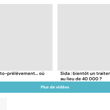
uto-prélèvement... où
Sida : bientôt un trait
au lieu de 40 000 ?
Plus de vidéos