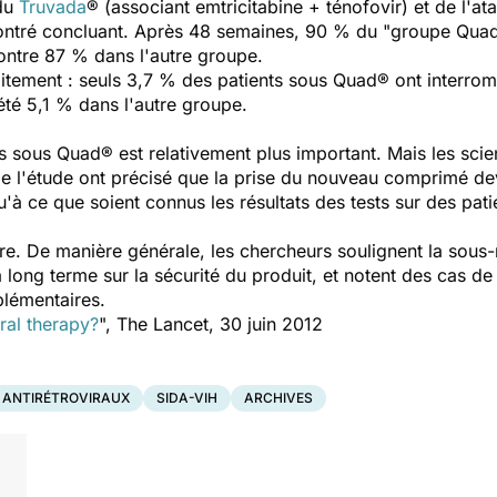
 du
Truvada
® (associant emtricitabine + ténofovir) et de l'a
 montré concluant. Après 48 semaines, 90 % du "groupe Quad" 
ontre 87 % dans l'autre groupe.
aitement : seuls 3,7 % des patients sous Quad® ont interrom
 été 5,1 % dans l'autre groupe.
 sous Quad® est relativement plus important. Mais les sci
e l'étude ont précisé que la prise du nouveau comprimé devr
u'à ce que soient connus les résultats des tests sur des pati
re. De manière générale, les chercheurs soulignent la sous
long terme sur la sécurité du produit, et notent des cas de 
plémentaires.
iral therapy?
", The Lancet, 30 juin 2012
ANTIRÉTROVIRAUX
SIDA-VIH
ARCHIVES