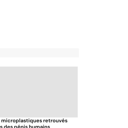
 microplastiques retrouvés
s des pénis humains