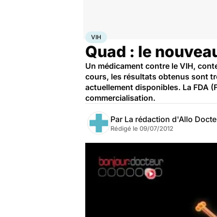
Accueil
Santé
Maladies
VIH
VIH
Quad : le nouveau
Un médicament contre le VIH, conten
cours, les résultats obtenus sont tr
actuellement disponibles. La FDA (F
commercialisation.
Par
La rédaction d'Allo Doct
Rédigé le
09/07/2012