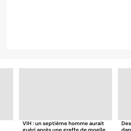
VIH : un septième homme aurait
Des
guéri après une greffe de moelle
dan