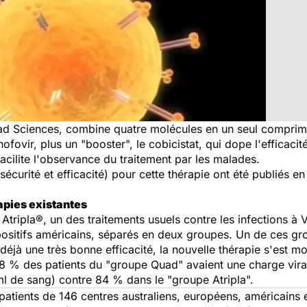
d Sciences, combine quatre molécules en un seul comprimé. I
ténofovir, plus un "booster", le cobicistat, qui dope l'efficaci
facilite l'observance du traitement par les malades.
(sécurité et efficacité) pour cette thérapie ont été publiés e
apies existantes
ripla®, un des traitements usuels contre les infections à VI
positifs américains, séparés en deux groupes. Un de ces grou
 déjà une très bonne efficacité, la nouvelle thérapie s'est 
8 % des patients du "groupe Quad" avaient une charge vir
l de sang) contre 84 % dans le "groupe Atripla".
patients de 146 centres australiens, européens, américains e