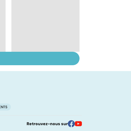
Suicide : prévenir le
passage à l'acte
ENTS
Retrouvez-nous sur