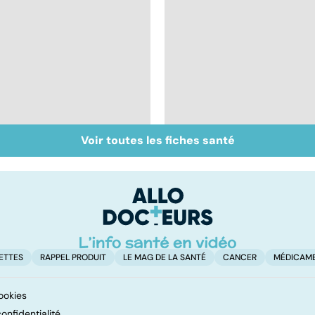
Voir toutes les fiches santé
Tout savoir sur les
Inflammation des
infections
amygdales : que faire
pulmonaires
en cas d'angine ?
ETTES
RAPPEL PRODUIT
LE MAG DE LA SANTÉ
CANCER
MÉDICAM
ookies
onfidentialité