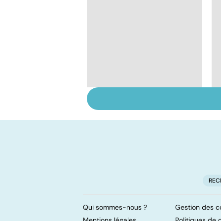
Ostéoporose :
préserver le capital
osseux
REC
Qui sommes-nous ?
Gestion des c
Mentions légales
Politiques de c