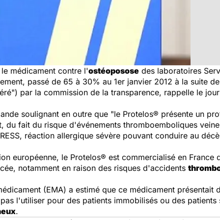
 le médicament contre l'
ostéoposose
des laboratoires Servi
ment, passé de 65 à 30% au 1er janvier 2012 à la suite de 
ré") par la commission de la transparence, rappelle le jou
mande soulignant en outre que "le Protelos® présente un pro
, du fait du risque d'événements thromboemboliques veineux, 
RESS, réaction allergique sévère pouvant conduire au décès
ion européenne, le Protelos® est commercialisé en France d
forcée, notamment en raison des risques d'accidents
thrombo
médicament (EMA) a estimé que ce médicament présentait 
s l'utiliser pour des patients immobilisés ou des patients 
neux
.