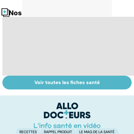
Nos fiches santé
Voir toutes les fiches santé
Faire du sport à
Don de gamètes :
M
domicile, c'est
le pour et le
pr
facile !
contre d'une
av
levée de
l'anonymat
RECETTES
RAPPEL PRODUIT
LE MAG DE LA SANTÉ