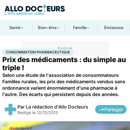
Santé
Bien-être
Famille
Émissions
Accueil
Santé
Société
Économie
Consommation pharmaceutique
CONSOMMATION PHARMACEUTIQUE
Prix des médicaments : du simple au
triple !
Selon une étude de l'association de consommateurs
Familles rurales, les prix des médicaments vendus sans
ordonnance varient énormément d'une pharmacie à
l'autre. Des écarts qui persistent depuis des années.
Par
La rédaction d'Allo Docteurs
Partager
Rédigé le
12/12/2013