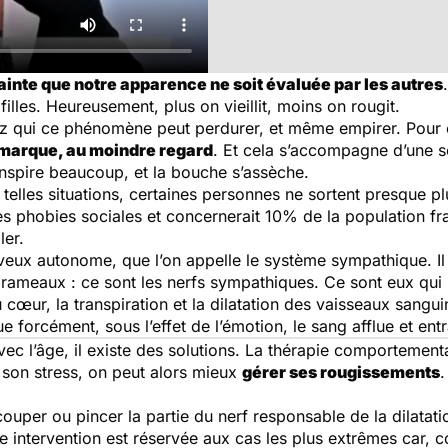
ainte que notre apparence ne soit évaluée par les autres
filles. Heureusement, plus on vieillit, moins on rougit.
z qui ce phénomène peut perdurer, et même empirer. Pour e
emarque, au moindre regard
. Et cela s’accompagne d’une sé
anspire beaucoup, et la bouche s’assèche.
telles situations, certaines personnes ne sortent presque pl
es phobies sociales et concernerait 10% de la population fr
ler.
veux autonome, que l’on appelle le système sympathique. Il 
 rameaux : ce sont les nerfs sympathiques. Ce sont eux qui 
du cœur, la transpiration et la dilatation des vaisseaux sangu
 forcément, sous l’effet de l’émotion, le sang afflue et ent
ec l’âge, il existe des solutions. La thérapie comportement
 son stress, on peut alors mieux
gérer ses rougissements
.
couper ou pincer la partie du nerf responsable de la dilatat
te intervention est réservée aux cas les plus extrêmes car, 