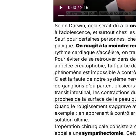
Selon Darwin, cela serait dû à la
cr
à l’adolescence, et surtout chez les 
Sauf pour certaines personnes, che
panique.
On rougit à la moindre r
rythme cardiaque s’accélère, on tr
Pour éviter de se retrouver dans de 
appelée éreutophobie, fait partie d
phénomène est impossible à contrô
C'est la faute de notre système ner
de ganglions d’où partent plusieurs
transit intestinal, les contractions 
proches de la surface de la peau que
Quand le rougissement s’aggrave av
exemple : en apprenant à contrôler
solution ultime.
L’opération chirurgicale consiste à 
appelle une
sympathectomie
. Cet