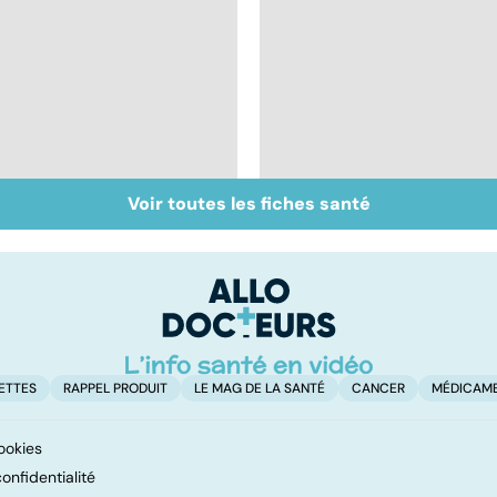
Voir toutes les fiches santé
Bien dormir, mais...
Bien vivre la
sans médicaments !
ménopause
ETTES
RAPPEL PRODUIT
LE MAG DE LA SANTÉ
CANCER
MÉDICAM
ookies
onfidentialité