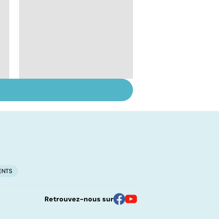
Prurit,
démangeaisons : au
secours, j'ai la peau
qui gratte !
ENTS
Retrouvez-nous sur