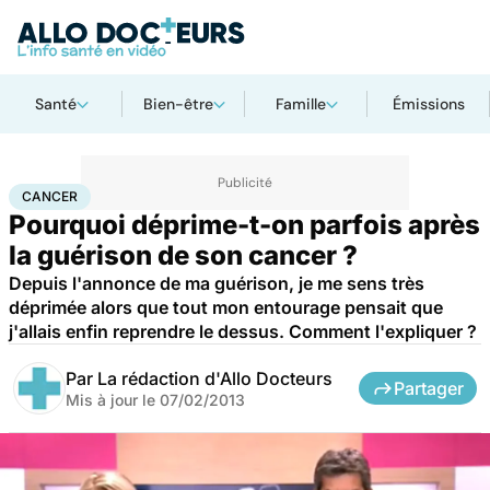
Santé
Bien-être
Famille
Émissions
Accueil
Santé
Maladies
Cancer
Cancer
CANCER
Pourquoi déprime-t-on parfois après
la guérison de son cancer ?
Depuis l'annonce de ma guérison, je me sens très
déprimée alors que tout mon entourage pensait que
j'allais enfin reprendre le dessus. Comment l'expliquer ?
Par
La rédaction d'Allo Docteurs
Partager
Mis à jour le
07/02/2013