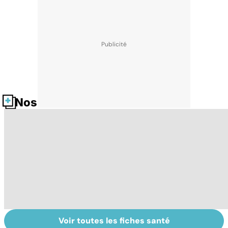
Nos fiches santé
Voir toutes les fiches santé
HPV : tout savoir
Faire du sport à
D