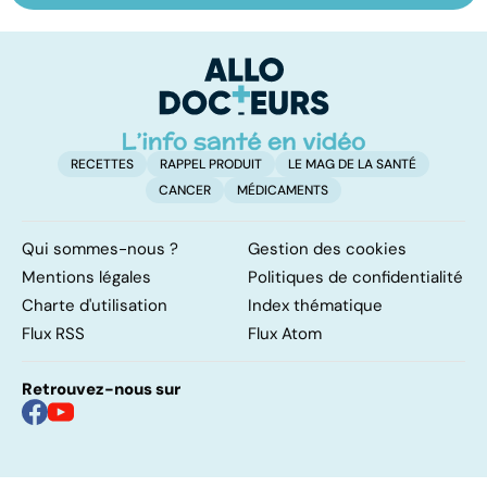
sur les
domicile, c'est
le
papillomavirus
facile !
c
l
l
RECETTES
RAPPEL PRODUIT
LE MAG DE LA SANTÉ
CANCER
MÉDICAMENTS
Qui sommes-nous ?
Gestion des cookies
Mentions légales
Politiques de confidentialité
Charte d'utilisation
Index thématique
Flux RSS
Flux Atom
Retrouvez-nous sur