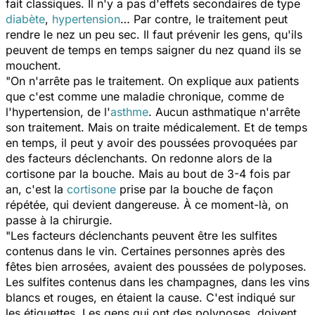
fait classiques. Il n'y a pas d'effets secondaires de type
diabète
,
hypertension
… Par contre, le traitement peut
rendre le nez un peu sec. Il faut prévenir les gens, qu'ils
peuvent de temps en temps saigner du nez quand ils se
mouchent.
"On n'arrête pas le traitement. On explique aux patients
que c'est comme une maladie chronique, comme de
l'hypertension, de l'
asthme
. Aucun asthmatique n'arrête
son traitement. Mais on traite médicalement. Et de temps
en temps, il peut y avoir des poussées provoquées par
des facteurs déclenchants. On redonne alors de la
cortisone par la bouche. Mais au bout de 3-4 fois par
an, c'est la
cortisone
prise par la bouche de façon
répétée, qui devient dangereuse. À ce moment-là, on
passe à la chirurgie.
"Les facteurs déclenchants peuvent être les sulfites
contenus dans le vin. Certaines personnes après des
fêtes bien arrosées, avaient des poussées de polyposes.
Les sulfites contenus dans les champagnes, dans les vins
blancs et rouges, en étaient la cause. C'est indiqué sur
les étiquettes. Les gens qui ont des polyposes, doivent