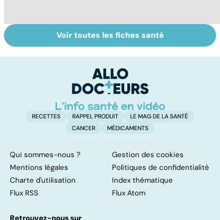
Voir toutes les fiches santé
Tout savoir sur
HPV : tout savoir
G
les infections
sur les
sa
pulmonaires
papillomavirus
t
g
RECETTES
RAPPEL PRODUIT
LE MAG DE LA SANTÉ
CANCER
MÉDICAMENTS
Qui sommes-nous ?
Gestion des cookies
Mentions légales
Politiques de confidentialité
Charte d'utilisation
Index thématique
Flux RSS
Flux Atom
Retrouvez-nous sur