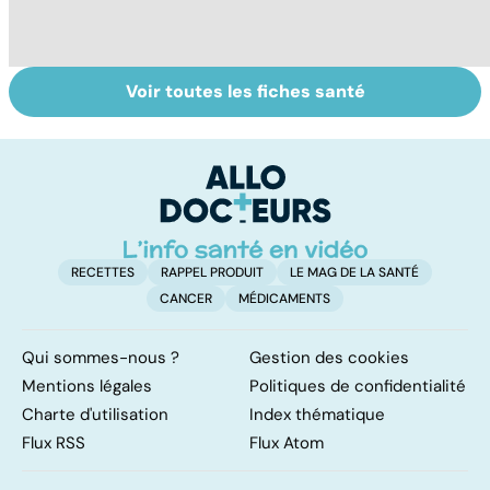
Voir toutes les fiches santé
Grand froid : nos
Perturbateurs
Fa
conseils
endocriniens :
do
une menace pour
fa
notre santé
RECETTES
RAPPEL PRODUIT
LE MAG DE LA SANTÉ
CANCER
MÉDICAMENTS
Qui sommes-nous ?
Gestion des cookies
Mentions légales
Politiques de confidentialité
Charte d'utilisation
Index thématique
Flux RSS
Flux Atom