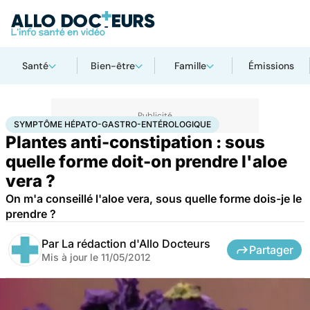
Santé
Bien-être
Famille
Émissions
Accueil
Bien-être
Symptôme hépato-gastro-entérologique
SYMPTÔME HÉPATO-GASTRO-ENTÉROLOGIQUE
Plantes anti-constipation : sous
quelle forme doit-on prendre l'aloe
vera ?
On m'a conseillé l'aloe vera, sous quelle forme dois-je le
prendre ?
Par
La rédaction d'Allo Docteurs
Partager
Mis à jour le
11/05/2012