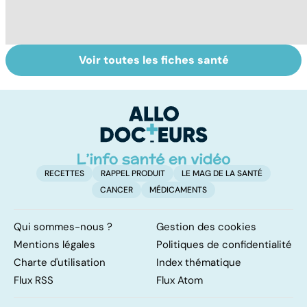
Voir toutes les fiches santé
Comment
Retrouver du
S
faciliter la
tonus grâce aux
l'
digestion ?
plantes
: 
e
c
RECETTES
RAPPEL PRODUIT
LE MAG DE LA SANTÉ
CANCER
MÉDICAMENTS
Qui sommes-nous ?
Gestion des cookies
Mentions légales
Politiques de confidentialité
Charte d'utilisation
Index thématique
Flux RSS
Flux Atom