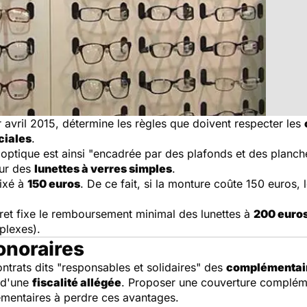
r avril 2015, détermine les règles que doivent respecter les
ciales
.
ptique est ainsi "encadrée par des plafonds et des planche
ur des
lunettes
à verres simples
.
fixé à
150 euros
. De ce fait, si la monture coûte 150 euros, 
cret fixe le remboursement minimal des
lunettes
à
200 euro
plexes).
noraires
ntrats dits "responsables et solidaires" des
complémentai
 d'une
fiscalité allégée
. Proposer une couverture compléme
émentaires à perdre ces avantages.