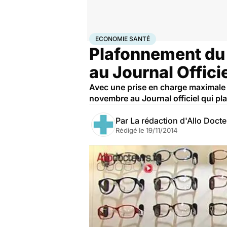
Accueil
Santé
Société
Économie
Economie santé
ECONOMIE SANTÉ
Plafonnement du 
au Journal Offici
Avec une prise en charge maximale 
novembre au Journal officiel qui 
Par
La rédaction d'Allo Doct
Rédigé le
19/11/2014