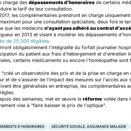
en charge des
dépassements d'honoraires
de certains méd
éduire le tarif de leur consultation.
 2017, les complémentaires prendront en charge uniquement
maximum pour une consultation spécialiste, deux fois le ta
ne que les médecins
n'ayant pas adhéré au contrat d'accè
vigueur en 2013 et visant à modérer les dépassements d'hon
ès de 25.000 éligibles
.
ont obligatoirement l'intégralité du forfait journalier hospit
icipation du patient aux frais d'hébergement et d'entretien li
ales, certains médicaments ou encore l'homéopathie sont t
 "créé un observatoire des prix et de la prise en charge en
ur et de s'assurer de l'impact des mesures sur l'accès aux s
oivent être généralisés en entreprise, les complémentaires
règles.
depuis des semaines, met en œuvre la
réforme
votée dans l
ment vise à "faire baisser le prix de l'optique".
SEMENTS D'HONORAIRES
SÉCURITÉ SOCIALE, ASSURANCE MALADIE