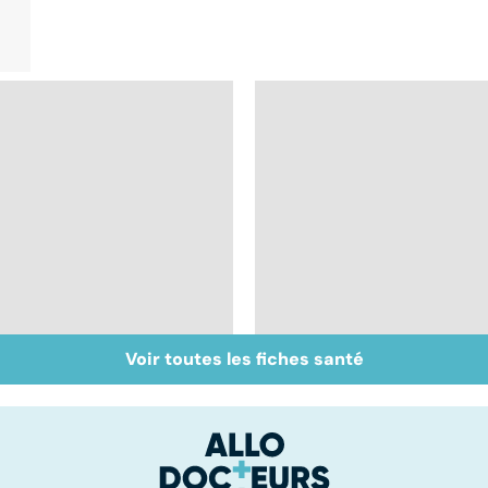
Voir toutes les fiches santé
Faire du sport à
Presbytie : pourquoi
domicile, c'est facile !
choisir de se faire
opérer ?