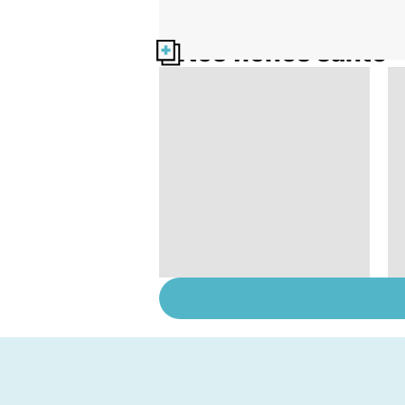
Nos fiches santé
Conjonctivite,
kératite, uvéite :
attention les yeux !