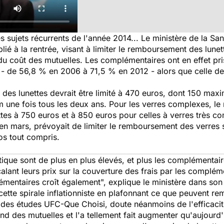
es sujets récurrents de l'année 2014... Le ministère de la Sa
blié à la rentrée, visant à limiter le remboursement des lun
n du coût des mutuelles. Les complémentaires ont en effet pr
- de 56,8 % en 2006 à 71,5 % en 2012 - alors que celle de 
des lunettes devrait être limité à 470 euros, dont 150 max
 une fois tous les deux ans. Pour les verres complexes, le m
s à 750 euros et à 850 euros pour celles à verres très c
 en mars, prévoyait de limiter le remboursement des verres 
os tout compris.
tique sont de plus en plus élevés, et plus les complémentair
alant leurs prix sur la couverture des frais par les complémen
émentaires croît également", explique le ministère dans s
ette spirale inflationniste en plafonnant ce que peuvent r
des études UFC-Que Choisi, doute néanmoins de l'efficacité
fond des mutuelles et l'a tellement fait augmenter qu'aujourd